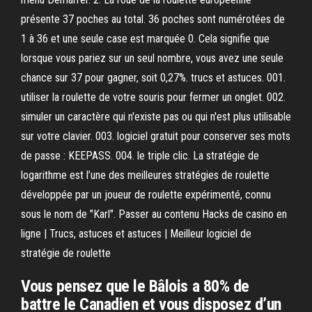
présente 37 poches au total. 36 poches sont numérotées de
1 à 36 et une seule case est marquée 0. Cela signifie que
lorsque vous pariez sur un seul nombre, vous avez une seule
chance sur 37 pour gagner, soit 0,27%. trucs et astuces. 001.
utiliser la roulette de votre souris pour fermer un onglet. 002.
simuler un caractère qui n'existe pas ou qui n'est plus utilisable
sur votre clavier. 003. logiciel gratuit pour conserver ses mots
de passe : KEEPASS. 004. le triple clic. La stratégie de
logarithme est l’une des meilleures stratégies de roulette
développée par un joueur de roulette expérimenté, connu
sous le nom de "Karl". Passer au contenu Hacks de casino en
ligne | Trucs, astuces et astuces | Meilleur logiciel de
stratégie de roulette
Vous pensez que le Bâlois a 80% de
battre le Canadien et vous disposez d’un