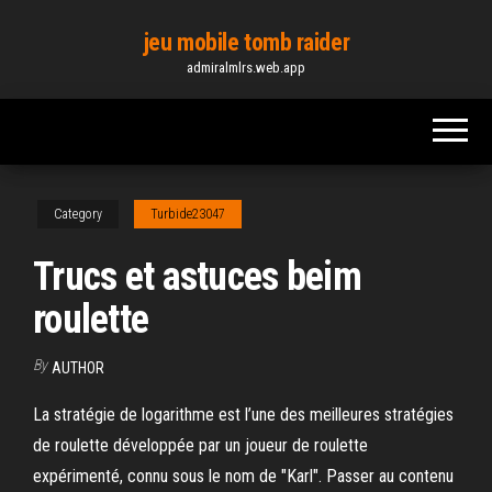
Skip
jeu mobile tomb raider
to
admiralmlrs.web.app
the
content
Category
Turbide23047
Trucs et astuces beim
roulette
By
AUTHOR
La stratégie de logarithme est l’une des meilleures stratégies
de roulette développée par un joueur de roulette
expérimenté, connu sous le nom de "Karl". Passer au contenu