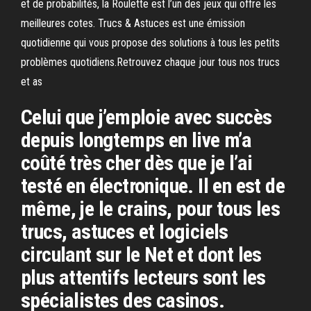
et de probabilités, la Roulette est l’un des jeux qui offre les
meilleures cotes. Trucs & Astuces est une émission
quotidienne qui vous propose des solutions à tous les petits
problèmes quotidiens.Retrouvez chaque jour tous nos trucs
et as
Celui que j’emploie avec succès
depuis longtemps en live m’a
coûté très cher dès que je l’ai
testé en électronique. Il en est de
même, je le crains, pour tous les
trucs, astuces et logiciels
circulant sur le Net et dont les
plus attentifs lecteurs sont les
spécialistes des casinos.